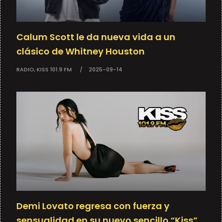
Calum Scott le da nueva vida a un
clásico de Whitney Houston
RADIO, KISS 101.9 FM
2025-09-14
Demi Lovato regresa con fuerza y
sensualidad en su nuevo sencillo “Kiss”