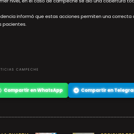
er nivel, en el caso de campeche se dio una cobertura tota
endencia informó que estas acciones permiten una correcta 
s pacientes.
OTICIAS CAMPECHE
Compartir en WhatsApp
Compartir en Telegr