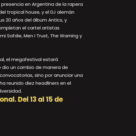
a presencia en Argentina de la rapera
el tropical house, y el DJ alemán
s 20 años del álbum Antics, y
pletan el cartel artistas
i Safdie, Men I Trust, The Warning y
al, el megafestival estará
ue dio un cambio de manera de
 convocatorias, sino por anunciar una
ha reunido diez headliners en el
iversidad.
nal. Del 13 al 15 de