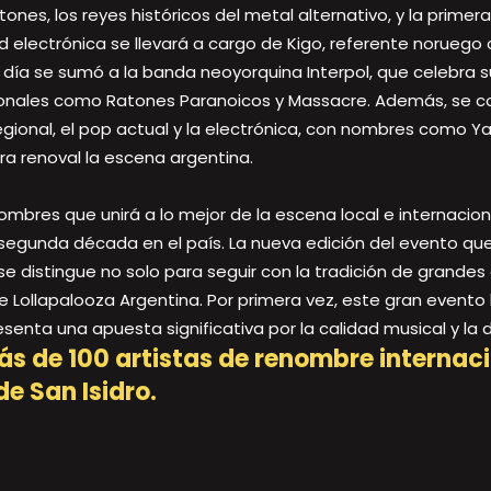
ones, los reyes históricos del metal alternativo, y la primer
d electrónica se llevará a cargo de Kigo, referente noruego d
día se sumó a la banda neoyorquina Interpol, que celebra su
onales como Ratones Paranoicos y Massacre. Además, se com
ional, el pop actual y la electrónica, con nombres como Yam
ra renoval la escena argentina.
bres que unirá a lo mejor de la escena local e internacion
u segunda década en el país. La nueva edición del evento q
se distingue no solo para seguir con la tradición de grandes
 de Lollapalooza Argentina. Por primera vez, este gran evento 
senta una apuesta significativa por la calidad musical y la d
ás de 100 artistas de renombre internacio
e San Isidro.