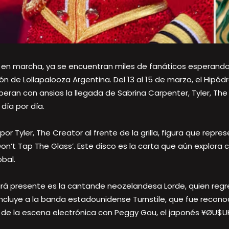
n marcha, ya se encuentran miles de fanáticos esperando l
n de Lollapalooza Argentina. Del 13 al 15 de marzo, el Hipód
peran con ansias la llegada de Sabrina Carpenter, Tyler, Th
 día por día.
r Tyler, The Creator al frente de la grilla, figura que represe
n’t Tap The Glass’. Este disco es la carta que aún explora 
bal.
ará presente es la cantande neozelandesa Lorde, quien regre
nes incluye a la banda estadounidense Turnstile, que fue recon
te de la escena electrónica con Peggy Gou, el japonés ¥ØU$