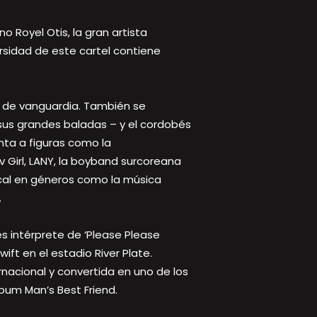
 Royel Otis, la gran artista
rsidad de este cartel contiene
p de vanguardia. También se
r sus grandes baladas – y el cordobés
nta a figuras como la
 Girl, LANY, la boyband surcoreana
local en géneros como la música
.
es intérprete de ‘Please Please
ft en el estadio River Plate.
nacional y convertida en uno de los
bum Man’s Best Friend.