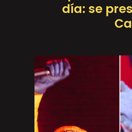
día: se pre
Ca