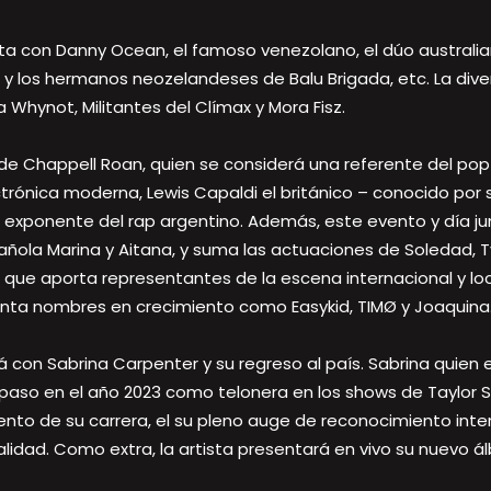
eta con Danny Ocean, el famoso venezolano, el dúo australiano
 y los hermanos neozelandeses de Balu Brigada, etc. La dive
Whynot, Militantes del Clímax y Mora Fisz.
 de Chappell Roan, quien se considerá una referente del po
lectrónica moderna, Lewis Capaldi el británico – conocido po
 exponente del rap argentino. Además, este evento y día ju
ola Marina y Aitana, y suma las actuaciones de Soledad, Tv
e up que aporta representantes de la escena internacional y 
senta nombres en crecimiento como Easykid, TIMØ y Joaquina
á con Sabrina Carpenter y su regreso al país. Sabrina quien 
paso en el año 2023 como telonera en los shows de Taylor Swi
to de su carrera, el su pleno auge de reconocimiento inter
dad. Como extra, la artista presentará en vivo su nuevo ál