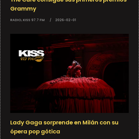
Grammy
RADIO, KISS 97.7 FM
2026-02-01
Lady Gaga sorprende en Milán con su
ópera pop gótica