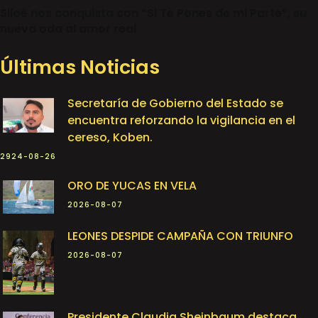
Siloé nos conquista con “Si Te Pones de mi Parte”, su
nueva oda al amor real
Últimas Noticias
Secretaría de Gobierno del Estado se
encuentra reforzando la vigilancia en el
cereso, Koben.
2924-08-26
ORO DE YUCAS EN VELA
2026-08-07
LEONES DESPIDE CAMPAÑA CON TRIUNFO
2026-08-07
Presidente Claudia Sheinbaum destaca