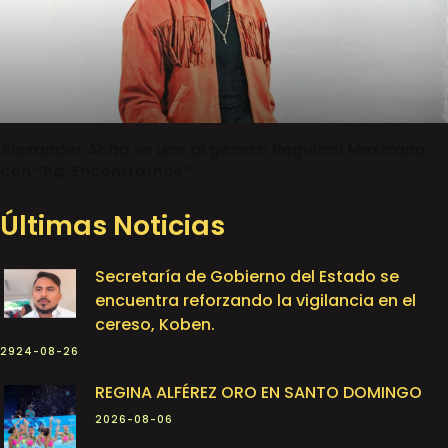
Alexander Acha se une al género Regional Mexicano
con “Pa’ Encontrarnos”
Últimas Noticias
Secretaría de Gobierno del Estado se
encuentra reforzando la vigilancia en el
cereso, Koben.
2924-08-26
REGINA ALFÉREZ ORO EN SANTO DOMINGO
2026-08-06