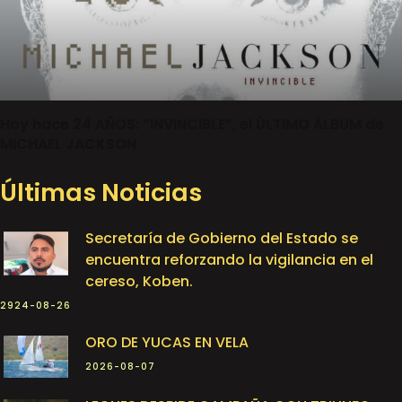
Hoy hace 24 AÑOS: “INVINCIBLE”, el ÚLTIMO ÁLBUM de
MICHAEL JACKSON
Últimas Noticias
Secretaría de Gobierno del Estado se
encuentra reforzando la vigilancia en el
cereso, Koben.
2924-08-26
ORO DE YUCAS EN VELA
2026-08-07