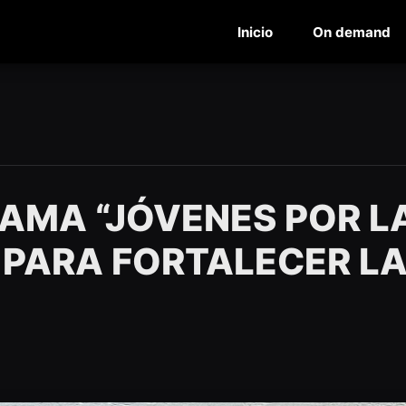
Inicio
On demand
MA “JÓVENES POR L
 PARA FORTALECER L