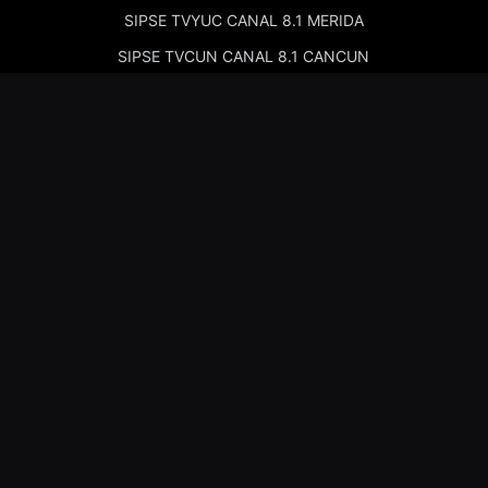
SIPSE TVYUC CANAL 8.1 MERIDA
SIPSE TVCUN CANAL 8.1 CANCUN
Cadenas de Radio
Kiss Merida 97.7
Kiss Campeche 101.9
La Comadre Merida 98.5
La Comadre Carmen 95.5
Sipse Play
Amor Merida 100.1
La Guadalupana 101.7
La Lupe 95.3
Nosotros