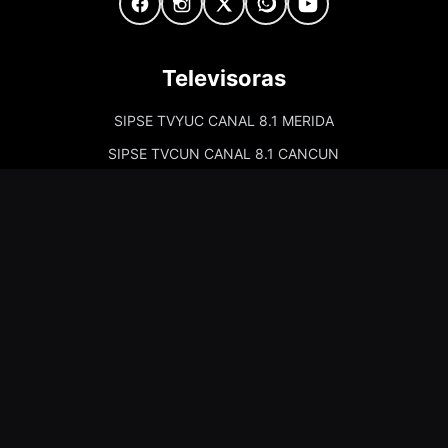
Televisoras
SIPSE TVYUC CANAL 8.1 MERIDA
SIPSE TVCUN CANAL 8.1 CANCUN
Cadenas de Radio
Kiss Merida 97.7
Kiss Campeche 101.9
La Comadre Merida 98.5
La Comadre Carmen 95.5
Sipse Play
Amor Merida 100.1