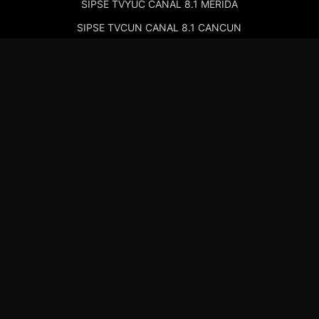
SIPSE TVYUC CANAL 8.1 MERIDA
SIPSE TVCUN CANAL 8.1 CANCUN
Cadenas de Radio
Kiss Merida 97.7
Kiss Campeche 101.9
La Comadre Merida 98.5
La Comadre Carmen 95.5
Sipse Play
Amor Merida 100.1
La Guadalupana 101.7
La Lupe 95.3
Nosotros