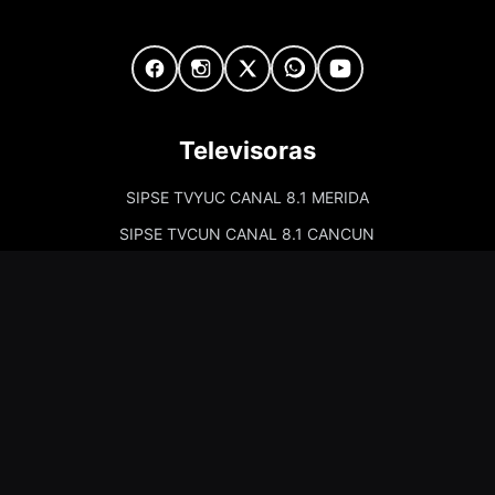
Televisoras
SIPSE TVYUC CANAL 8.1 MERIDA
SIPSE TVCUN CANAL 8.1 CANCUN
Cadenas de Radio
Kiss Merida 97.7
Kiss Campeche 101.9
La Comadre Merida 98.5
La Comadre Carmen 95.5
Sipse Play