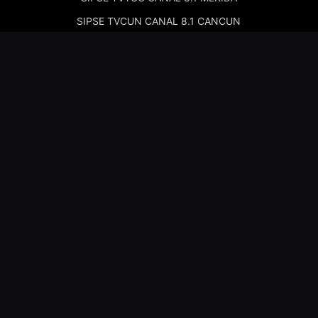
SIPSE TVCUN CANAL 8.1 CANCUN
Cadenas de Radio
Kiss Merida 97.7
Kiss Campeche 101.9
La Comadre Merida 98.5
La Comadre Carmen 95.5
Sipse Play
Amor Merida 100.1
La Guadalupana 101.7
La Lupe 95.3
Nosotros