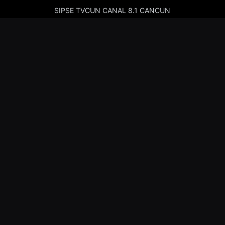
SIPSE TVCUN CANAL 8.1 CANCUN
Cadenas de Radio
Kiss Merida 97.7
Kiss Campeche 101.9
La Comadre Merida 98.5
La Comadre Carmen 95.5
Sipse Play
Amor Merida 100.1
La Guadalupana 101.7
La Lupe 95.3
Nosotros