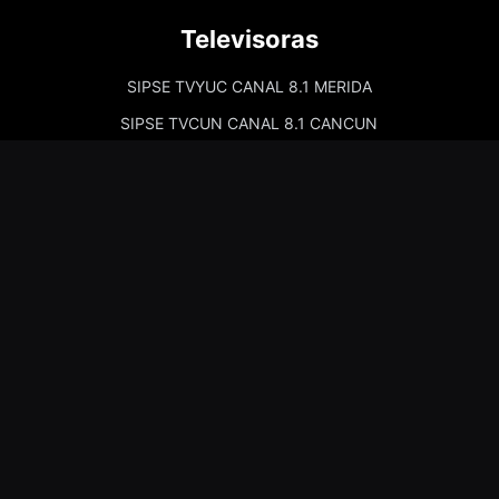
Televisoras
SIPSE TVYUC CANAL 8.1 MERIDA
SIPSE TVCUN CANAL 8.1 CANCUN
Cadenas de Radio
Kiss Merida 97.7
Kiss Campeche 101.9
La Comadre Merida 98.5
La Comadre Carmen 95.5
Sipse Play
Amor Merida 100.1
La Guadalupana 101.7