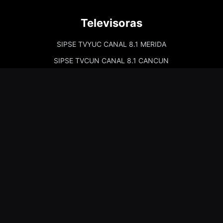
Televisoras
SIPSE TVYUC CANAL 8.1 MERIDA
SIPSE TVCUN CANAL 8.1 CANCUN
Cadenas de Radio
Kiss Merida 97.7
Kiss Campeche 101.9
La Comadre Merida 98.5
La Comadre Carmen 95.5
Sipse Play
Amor Merida 100.1
La Guadalupana 101.7