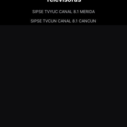
SIPSE TVYUC CANAL 8.1 MERIDA
SIPSE TVCUN CANAL 8.1 CANCUN
Cadenas de Radio
Kiss Merida 97.7
Kiss Campeche 101.9
La Comadre Merida 98.5
La Comadre Carmen 95.5
Sipse Play
Amor Merida 100.1
La Guadalupana 101.7
La Lupe 95.3