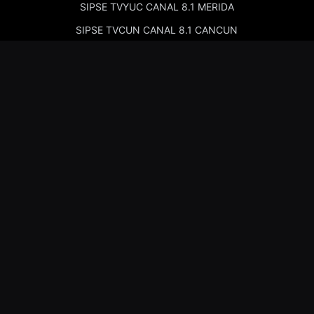
SIPSE TVYUC CANAL 8.1 MERIDA
SIPSE TVCUN CANAL 8.1 CANCUN
Cadenas de Radio
Kiss Merida 97.7
Kiss Campeche 101.9
La Comadre Merida 98.5
La Comadre Carmen 95.5
Sipse Play
Amor Merida 100.1
La Guadalupana 101.7
La Lupe 95.3
Nosotros