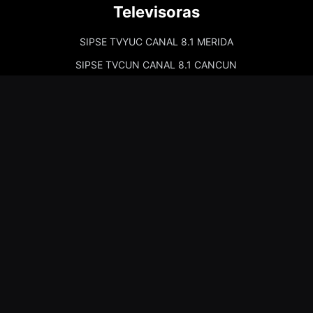
Televisoras
SIPSE TVYUC CANAL 8.1 MERIDA
SIPSE TVCUN CANAL 8.1 CANCUN
Cadenas de Radio
Kiss Merida 97.7
Kiss Campeche 101.9
La Comadre Merida 98.5
La Comadre Carmen 95.5
Sipse Play
Amor Merida 100.1
La Guadalupana 101.7
La Lupe 95.3