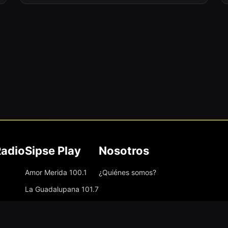
Radio
Sipse Play
Nosotros
Amor Merida 100.1
¿Quiénes somos?
La Guadalupana 101.7
8.5
La Lupe 95.3
95.5