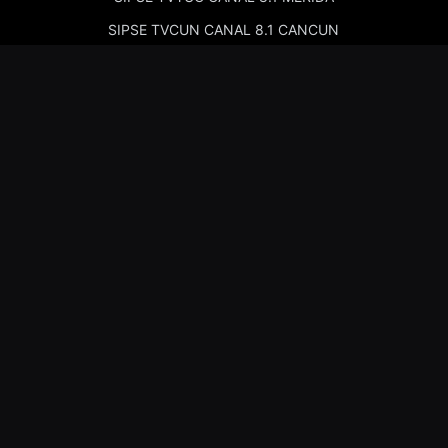
SIPSE TVCUN CANAL 8.1 CANCUN
Cadenas de Radio
Kiss Merida 97.7
Kiss Campeche 101.9
La Comadre Merida 98.5
La Comadre Carmen 95.5
Sipse Play
Amor Merida 100.1
La Guadalupana 101.7
La Lupe 95.3
Nosotros