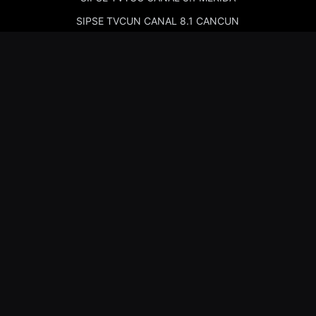
SIPSE TVCUN CANAL 8.1 CANCUN
Cadenas de Radio
Kiss Merida 97.7
Kiss Campeche 101.9
La Comadre Merida 98.5
La Comadre Carmen 95.5
Sipse Play
Amor Merida 100.1
La Guadalupana 101.7
La Lupe 95.3
Nosotros