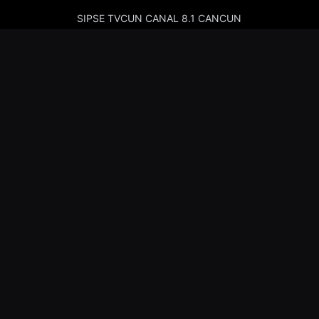
SIPSE TVCUN CANAL 8.1 CANCUN
Cadenas de Radio
Kiss Merida 97.7
Kiss Campeche 101.9
La Comadre Merida 98.5
La Comadre Carmen 95.5
Sipse Play
Amor Merida 100.1
La Guadalupana 101.7
La Lupe 95.3
Nosotros