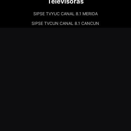
Televisoras
SIPSE TVYUC CANAL 8.1 MERIDA
SIPSE TVCUN CANAL 8.1 CANCUN
Cadenas de Radio
Kiss Merida 97.7
Kiss Campeche 101.9
La Comadre Merida 98.5
La Comadre Carmen 95.5
Sipse Play
Amor Merida 100.1
La Guadalupana 101.7
La Lupe 95.3