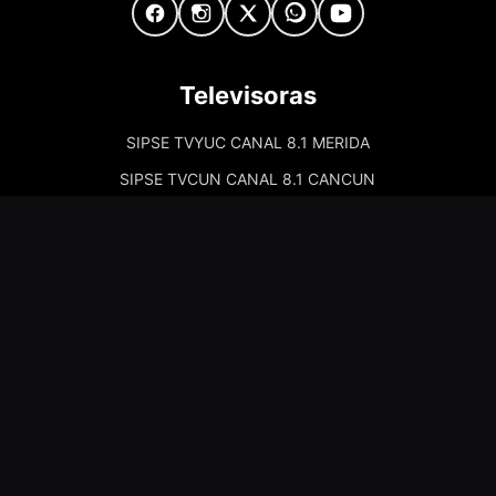
Televisoras
SIPSE TVYUC CANAL 8.1 MERIDA
SIPSE TVCUN CANAL 8.1 CANCUN
Cadenas de Radio
Kiss Merida 97.7
Kiss Campeche 101.9
La Comadre Merida 98.5
La Comadre Carmen 95.5
Sipse Play
Amor Merida 100.1