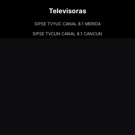
Televisoras
SIPSE TVYUC CANAL 8.1 MERIDA
SIPSE TVCUN CANAL 8.1 CANCUN
Cadenas de Radio
Kiss Merida 97.7
Kiss Campeche 101.9
La Comadre Merida 98.5
La Comadre Carmen 95.5
Sipse Play
Amor Merida 100.1
La Guadalupana 101.7