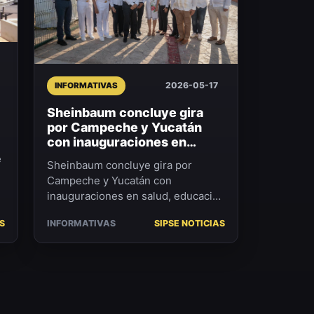
2026-05-17
INFORMATIVAS
Sheinbaum concluye gira
por Campeche y Yucatán
con inauguraciones en
salud, educación y al...
e
Sheinbaum concluye gira por
Campeche y Yucatán con
inauguraciones en salud, educación
y alimentación. Del 15 al 17 de
S
INFORMATIVAS
SIPSE NOTICIAS
mayo, la Presidenta Claudia S...