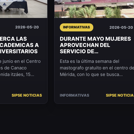
2026-05-20
2026-05-20
INFORMATIVAS
ERCA LAS
DURANTE MAYO MUJERES
ACADEMICAS A
APROVECHAN DEL
IVERSITARIOS
SERVICIO DE
MASTOGRAFIAS
e junio en el Centro
Esta es la última semana del
GRATUITAS
s de Canaco
mastografo gratuito en el centro d
nida itzáes, 15
Mérida, con lo que se busca
resentarán sus
detectar temprano el cáncer de
o, costos...
mama, siendo la principal ...
SIPSE NOTICIAS
INFORMATIVAS
SIPSE NOTICIA