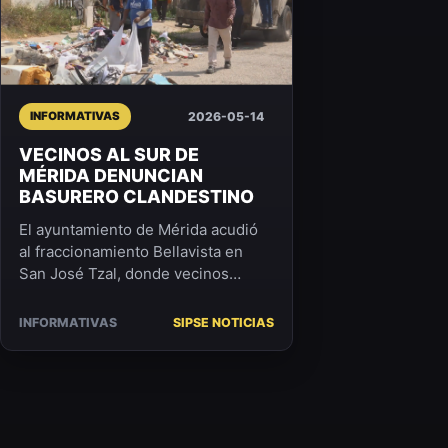
2026-05-14
INFORMATIVAS
VECINOS AL SUR DE
MÉRIDA DENUNCIAN
BASURERO CLANDESTINO
El ayuntamiento de Mérida acudió
al fraccionamiento Bellavista en
San José Tzal, donde vecinos
denunciaron una casa acumuladora
de basura que afecta a...
INFORMATIVAS
SIPSE NOTICIAS