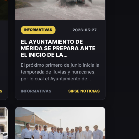
2026-05-27
INFORMATIVAS
EL AYUNTAMIENTO DE
MÉRIDA SE PREPARA ANTE
EL INICIO DE LA
TEMPORADA DE
El próximo primero de junio inicia la
HURACANES.
temporada de lluvias y huracanes,
n
por lo cual el Ayuntamiento de
Mérida tiene listos los protocolos
S
INFORMATIVAS
SIPSE NOTICIAS
de prevenció...