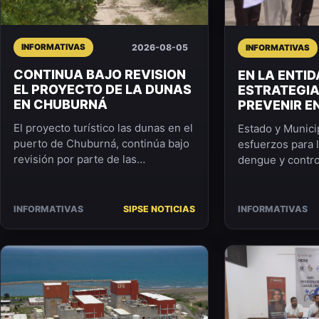
2026-08-05
INFORMATIVAS
INFORMATIVAS
CONTINUA BAJO REVISION
EN LA ENTI
EL PROYECTO DE LA DUNAS
ESTRATEGIA
EN CHUBURNÁ
PREVENIR 
POR VECTO
El proyecto turístico las dunas en el
Estado y Munici
puerto de Chuburná, continúa bajo
esfuerzos para 
revisión por parte de las
dengue y control
autoridades federales, mientras la
ciudad, con la 
administración es...
unidades recolec
INFORMATIVAS
SIPSE NOTICIAS
INFORMATIVAS