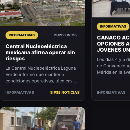
INFORMATIVAS
2026-05-23
INFORMATIVAS
CANACO AC
OPCIONES 
Central Nucleoeléctrica
JOVENES UN
mexicana afirma operar sin
riesgos
Los días 4 y 5 d
de Convencione
La Central Nucleoeléctrica Laguna
Mérida en la ave
Verde informó que mantiene
universidades p
condiciones operativas, técnicas y
planes de estudi
organizacionales estables, en
INFORMATIVAS
SIPSE NOTICIAS
INFORMATIVAS
apego a la normatividad ...