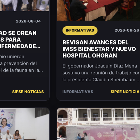
2026-08-04
2026-06-26
INFORMATIVAS
DAD SE CREAN
S PARA
REVISAN AVANCES DEL
ENFERMEDADES
IMSS BIENESTAR Y NUEVO
RES
HOSPITAL OHORAN
pio unieron
la prevención del
El gobernador Joaquín Díaz Mena
 de la fauna en la
sostuvo una reunión de trabajo co
entrega de dos
la presidenta Claudia Sheinbaum
toras de ...
Pardo en Palacio Nacional para dar
SIPSE NOTICIAS
INFORMATIVAS
SIPSE NOTICIA
seguimiento a pr...